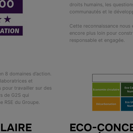
droits humains, les questio
communautés et le dévelop
Cette reconnaissance nous e
encore plus loin pour constr
responsable et engagée.
 8 domaines d’action.
laboratrices et
 pour travailler sur des
rs de G2S qui
che RSE du Groupe.
LAIRE
ECO-CONC