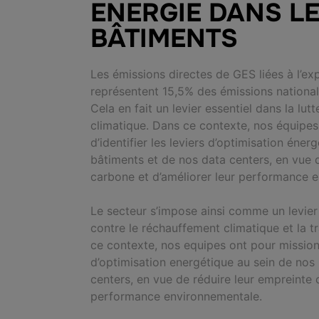
ENERGIE DANS L
BÂTIMENTS
Les émissions directes de GES liées à l’ex
représentent 15,5% des émissions
nationa
Cela en fait un levier essentiel dans la lu
climatique.
Dans ce contexte, nos équipes
d’identifier les leviers d’optimisation éne
bâtiments et de nos data centers, en vue 
carbone et d’améliorer
leur performance 
Le secteur s’impose ainsi comme un levier 
contre le réchauffement climatique et la t
ce contexte, nos equipes ont pour mission d
d’optimisation energétique au sein de nos
centers, en vue de réduire leur empreinte 
performance environnementale.