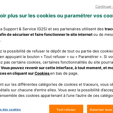
Continuer
oir plus sur les cookies ou paramétrer vos coo
 Support & Service (G2S) et ses partenaires utilisent des
trac
fin de sécuriser et faire fonctionner le site internet
ou de mes
.
 la possibilité de refuser le dépôt de tout ou partie des cookie
 en appuyant le bouton « Tout refuser » ou « Paramétrer ». Si v
R DE NOS
z pas certains cookies, certaines fonctionnalités du site pourra
.
Vous pouvez revenir sur cette interface, à tout moment, et mo
ces en cliquant sur
Cookies
en bas de page.
nt sur les différentes catégories de cookies et traceurs, vous 
nsable dans les services
étails sur chacune d'entre elles. Vous avez la possibilité d’acce
exploitation et des achats
’ensemble des cookies appartenant à l’une l’autre de ces catégo
upama.
jeux du développement
s des cookies
Tout refuser
Autoriser tous 
nos clients et partenaires