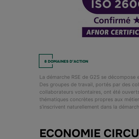
8 DOMAINES D’ACTION
La démarche RSE de G2S se décompose en
Des groupes de travail, portés par des col
collaborateurs volontaires, ont été ouverts
thématiques concrètes propres aux métie
s’inscrivent naturellement dans la démar
ECONOMIE CIRCU