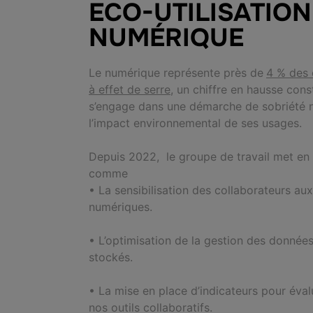
ECO-UTILISATION
NUMÉRIQUE
Le numérique représente près
de
4 % des 
à effet de serre
, un chiffre en hausse cons
s’engage dans une démarche de sobriété n
l’impact environnemental de ses usages.
Depuis 2022, le groupe de travail met en
comme
• La sensibilisation des collaborateurs au
numériques.
• L’optimisation de la gestion des données
stockés.
• La mise en place d’indicateurs pour éval
nos outils collaboratifs.