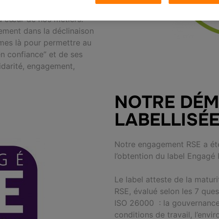
la, nous mettons l’éthique,
u cœur de nos métiers.
ement dans la déclinaison
mes là pour permettre au
en confiance” et de ses
lidarité, engagement,
NOTRE DÉM
LABELLISÉE
Notre engagement RSE a été
l’obtention du label Engagé 
Le label atteste de la matur
RSE, évalué selon les 7 ques
ISO 26000 : la gouvernance,
conditions de travail, l’envi