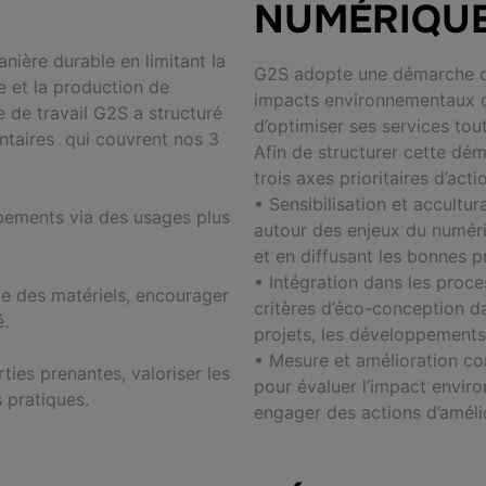
NUMÉRIQU
nière durable en limitant la
G2S adopte une démarche d’
 et la production de
impacts environnementaux d
 de travail G2S a structuré
d’optimiser ses services tou
ntaires qui couvrent nos 3
Afin de structurer cette dém
trois axes prioritaires d’acti
• Sensibilisation et accult
ipements via des usages plus
autour des enjeux du numéri
et en diffusant les bonnes p
• Intégration dans les proce
ge des matériels, encourager
critères d’éco-conception d
é.
projets,
les développement
• Mesure et amélioration con
ties prenantes, valoriser les
pour évaluer l’impact envir
s pratiques.
engager des actions d’améli