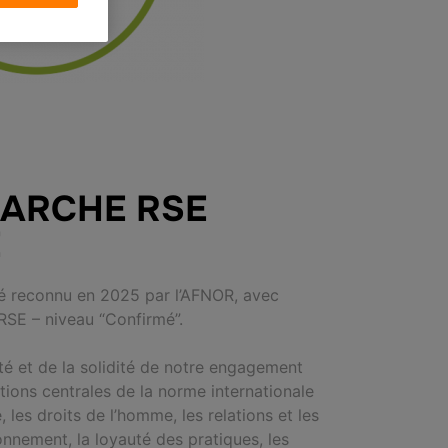
ARCHE RSE
​
 reconnu en 2025 par l’AFNOR, avec
RSE – niveau “Confirmé”.
ité et de la solidité de notre engagement
tions centrales de la norme internationale
 les droits de l’homme, les
relations et les
ronnement, la loyauté des pratiques, les