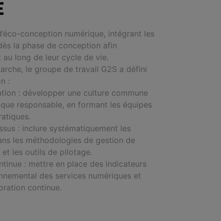
E
éco-conception numérique, intégrant les
ès la phase de conception afin
t au long de leur cycle de vie.
arche, le groupe de travail G2S a défini
on :
uration : développer une culture commune
que responsable, en formant les équipes
ratiques.
ssus : inclure systématiquement les
ans les
méthodologies de
gestion de
s
et les outils de
pilotage.
tinue : mettre en place des indicateurs
onnemental des services numériques et
oration continue.