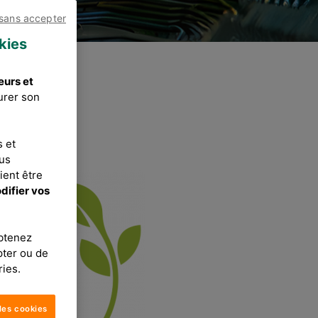
 sans accepter
kies
eurs et
urer son
s et
ous
ient être
difier vos
obtenez
pter ou de
ries.
les cookies