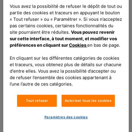
Linkedin Groupama G2S
Vous avez la possibilité de refuser le dépôt de tout ou
G2S met la puissance des nouvelles technologies -
partie des cookies et traceurs en appuyant le bouton
data, intelligence artificielle, cybersécurité, robotique,
« Tout refuser » ou « Paramétrer ». Si vous n’acceptez
objets connectés, smart building, ... - au service des
pas certains cookies, certaines fonctionnalités du
entreprises du groupe Groupama et les transforme en
site pourraient être réduites.
Vous pouvez revenir
solutions métiers innovantes pour apporter de la valeur
sur cette interface, à tout moment, et modifier vos
ajoutée à ses 12 millions de sociétaires et clients.
préférences en cliquant sur
Cookies
en bas de page.
En cliquant sur les différentes catégories de cookies
Découvrir
et traceurs, vous obtenez plus de détails sur chacune
d'entre elles. Vous avez la possibilité d’accepter ou
de refuser l’ensemble des cookies appartenant à
l’une l’autre de ces catégories.
Tout refuser
Autoriser tous les cookies
Paramètres des cookies