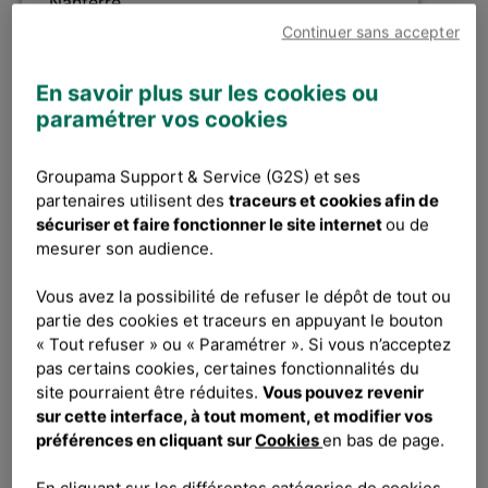
Nanterre
Continuer sans accepter
Publié le 31/07/2026
En savoir plus sur les cookies ou
paramétrer vos cookies
Découvrir l'offre
Groupama Support & Service (G2S) et ses
partenaires utilisent des
traceurs et cookies afin de
sécuriser et faire fonctionner le site internet
ou de
mesurer son audience.
Réf. : 2026-64329 -
Vous avez la possibilité de refuser le dépôt de tout ou
Responsable de projets web
partie des cookies et traceurs en appuyant le bouton
« Tout refuser » ou « Paramétrer ». Si vous n’acceptez
H/F
pas certains cookies, certaines fonctionnalités du
site pourraient être réduites.
Vous pouvez revenir
sur cette interface, à tout moment, et modifier vos
CDI
préférences en cliquant sur
Cookies
en bas de page.
Nanterre
En cliquant sur les différentes catégories de cookies