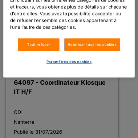
Publié le 31/07/2026
et traceurs, vous obtenez plus de détails sur chacune
d'entre elles. Vous avez la possibilité d’accepter ou
de refuser l’ensemble des cookies appartenant à
l’une l’autre de ces catégories.
Découvrir l'offre
Tout refuser
Autoriser tous les cookies
Paramètres des cookies
Réf. : MPC-Coordinateur-2026-
64097 - Coordinateur Kiosque
IT H/F
CDI
Nanterre
Publié le 31/07/2026