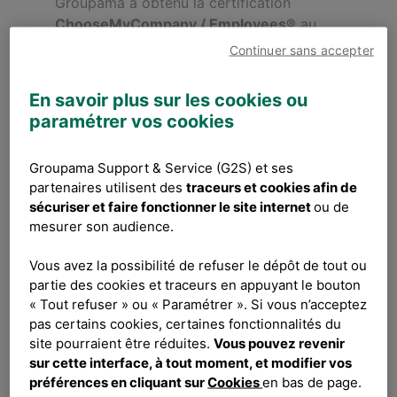
Groupama a obtenu la certification
ChooseMyCompany / Employees®
au
niveau
Gold
, en France et à l’international.
Continuer sans accepter
Cette distinction reflète l’engagement du
Groupe en faveur d’un environnement de
En savoir plus sur les cookies ou
travail de qualité et d’une expérience
paramétrer vos cookies
collaborateur positive.
Groupama Support & Service (G2S) et ses
Attribuée par ChooseMyCompany, cette
partenaires utilisent des
traceurs et cookies afin de
certification repose sur les excellents
sécuriser et faire fonctionner le site internet
ou de
résultats du baromètre d’opinion
Groupe
mesurer son audience.
2025
. Les collaborateurs et
collaboratrices de Groupama ont exprimé
Vous avez la possibilité de refuser le dépôt de tout ou
leur satisfaction à travers :
partie des cookies et traceurs en appuyant le bouton
« Tout refuser » ou « Paramétrer ». Si vous n’acceptez
•
86 %
de taux de participation,
pas certains cookies, certaines fonctionnalités du
•
83 %
de taux d’engagement,
site pourraient être réduites.
Vous pouvez revenir
sur cette interface, à tout moment, et modifier vos
•
82 %
de taux de recommandation.
préférences en cliquant sur
Cookies
en bas de page.