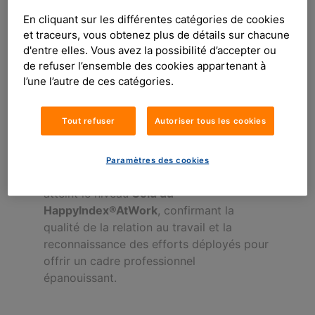
Ces indicateurs témoignent de la
En cliquant sur les différentes catégories de cookies
confiance et de l’attachement des équipes
et traceurs, vous obtenez plus de détails sur chacune
à leur entreprise.
d'entre elles. Vous avez la possibilité d’accepter ou
L’enquête, réalisée par Ipsos, a été validée
de refuser l’ensemble des cookies appartenant à
par ChooseMyCompany via le protocole
l’une l’autre de ces catégories.
C-FAIRR®, garantissant confidentialité,
anonymat, inclusion et respect des
Tout refuser
Autoriser tous les cookies
normes RGPD. Ce processus assure
l’intégrité et la comparabilité des résultats.
Paramètres des cookies
Avec un score de
400/500
, Groupama
atteint le niveau
Gold du
HappyIndex®AtWork
, confirmant la
qualité de la relation au travail et la
reconnaissance des efforts déployés pour
offrir un cadre professionnel
épanouissant.