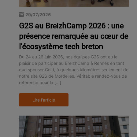
29/07/2026
G2S au BreizhCamp 2026 : une
présence remarquée au cœur de
l’écosystème tech breton
Du 24 au 26 juin 2026, nos équipes G2S ont eu le
plaisir de participer au BreizhCamp à Rennes en tant
que sponsor Gold, à quelques kilomètres seulement de
notre site G2S de Mordelles. Véritable rendez-vous de
référence pour la […]
Lire l'article