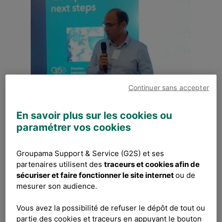
Continuer sans accepter
En savoir plus sur les cookies ou
Les 5 et 6 novembre, G2S a accueilli un
paramétrer vos cookies
événement majeur : la première rencontre
mondiale des Responsables de la Sécurité
Groupama Support & Service (G2S) et ses
des Systèmes d’Information (RSSI) du
partenaires utilisent des
traceurs et cookies afin de
Groupe Groupama.
sécuriser et faire fonctionner le site internet
ou de
mesurer son audience.
Cette initiative portée par le RSSI Groupe
marque une étape stratégique dans notre
Vous avez la possibilité de refuser le dépôt de tout ou
ambition de renforcer la cybersécurité à
partie des cookies et traceurs en appuyant le bouton