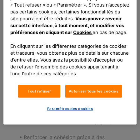
l’échelle internationale.
« Tout refuser » ou « Paramétrer ». Si vous n’acceptez
pas certains cookies, certaines fonctionnalités du
site pourraient être réduites.
Vous pouvez revenir
Un format inédit pour une collaboration
sur cette interface, à tout moment, et modifier vos
renforcée
préférences en cliquant sur
Cookies
en bas de page.
En cliquant sur les différentes catégories de cookies
Cette première édition a réuni les RSSI des
et traceurs, vous obtenez plus de détails sur chacune
entités françaises ainsi que ceux des
d'entre elles. Vous avez la possibilité d’accepter ou
filiales internationales. Pendant deux jours,
de refuser l’ensemble des cookies appartenant à
les participants ont pu :
l’une l’autre de ces catégories.
•
Partager les enjeux et la vision globale
Tout refuser
Autoriser tous les cookies
lors d’une séance plénière,
•
Échanger sur des sujets clés à travers
Paramètres des cookies
des ateliers dédiés à la réglementation
DORA et aux solutions technologiques,
•
Renforcer la cohésion grâce à des