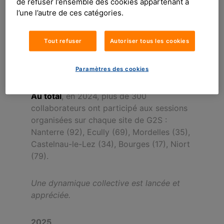
de refuser l’ensemble des cookies appartenant à
sur la stratégie à adopter pour chacune
l’une l’autre de ces catégories.
d’elles.
Tout refuser
Autoriser tous les cookies
Sélectionnées par deux parrains, 10
thématiques, sont étudiées lors
de cette formation.
Paramètres des cookies
Au total
, en 2024, plus de 300
collaborateurs ont participé aux sessions
organisées sur chaque site de G2S :
Nanterre (92), Ecully (69), Mordelles (35),
Castelnau-le-Lez (34), Bourges (17), Niort
(79).
Une dynamique collective est lancée et
appréciée.
2025