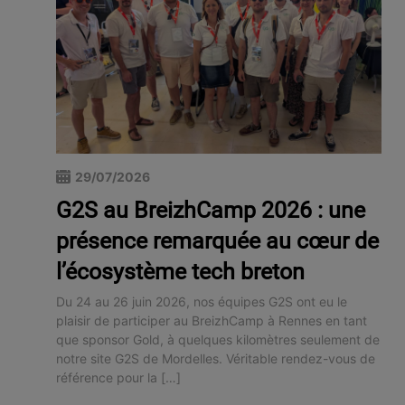
29/07/2026
G2S au BreizhCamp 2026 : une
présence remarquée au cœur de
l’écosystème tech breton
Du 24 au 26 juin 2026, nos équipes G2S ont eu le
plaisir de participer au BreizhCamp à Rennes en tant
que sponsor Gold, à quelques kilomètres seulement de
notre site G2S de Mordelles. Véritable rendez-vous de
référence pour la […]