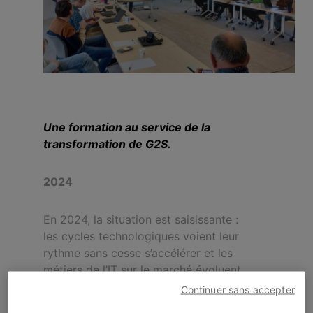
Une formation
au service de la
transformation de G2S.
2024
En 2024, la situation est saisissante :
les cycles technologiques voient leur
rythme sans cesse s’accélérer et les
métiers de l’IT sur le marché évoluent
fortement. Demeurer à la pointe n’est plus
Continuer sans accepter
une option, c’est une nécessité.