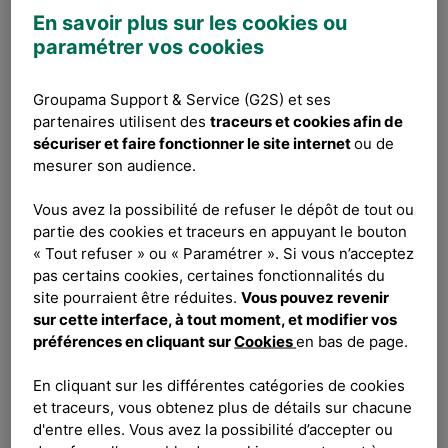
En savoir plus sur les cookies ou
Pour répondre à cet enjeu, Groupama
paramétrer vos cookies
Supports et Services initie une formation
collective inédite, destinée à nos 900
Groupama Support & Service (G2S) et ses
experts IT.
partenaires utilisent des
traceurs et cookies afin de
sécuriser et faire fonctionner le site internet
ou de
mesurer son audience.
Cette formation est
un levier pour
permettre aux équipes de performer
Vous avez la possibilité de refuser le dépôt de tout ou
durablement dans un environnement en
partie des cookies et traceurs en appuyant le bouton
constante mutation. Chez Groupama
« Tout refuser » ou « Paramétrer ». Si vous n’acceptez
Supports et Services, plutôt que de
pas certains cookies, certaines fonctionnalités du
subir, nous préférons construire notre
site pourraient être réduites.
Vous pouvez revenir
futur
.
sur cette interface, à tout moment, et modifier vos
préférences en cliquant sur
Cookies
en bas de page.
Dès la première session des formations
En cliquant sur les différentes catégories de cookies
Horizon, chaque apprenant découvre les
et traceurs, vous obtenez plus de détails sur chacune
moyens d’anticiper les prochaines
d'entre elles. Vous avez la possibilité d’accepter ou
tendances et obtient un espace d’échange