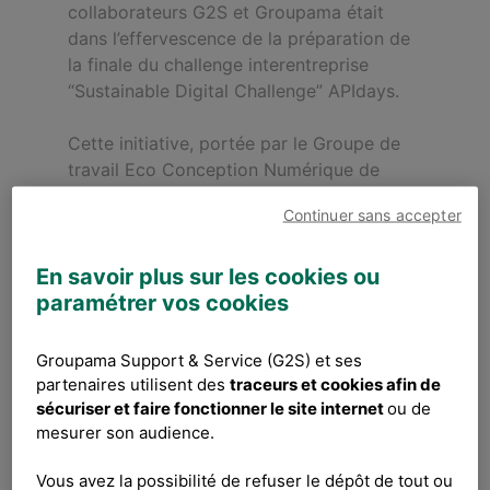
collaborateurs G2S et Groupama était
dans l’effervescence de la préparation de
la finale du challenge interentreprise
“Sustainable Digital Challenge” APIdays.
Cette initiative, portée par le Groupe de
travail Eco Conception Numérique de
G2S, rassemble des tech leads, scrum
Continuer sans accepter
masters, développeurs et experts
fonctionnels. Accompagnés par des
En savoir plus sur les cookies ou
mentors et experts, ils se sont attelés
paramétrer vos cookies
pendant 3 mois à éco-concevoir le
parcours de souscription à l’assurance
auto en le simplifiant et le rendant plus
Groupama Support & Service (G2S) et ses
efficient. Le tout, dans un objectif d’en
partenaires utilisent des
traceurs et cookies afin de
réduire l’impact environnemental.
sécuriser et faire fonctionner le site internet
ou de
mesurer son audience.
Le programme a pour vocation de faciliter
Vous avez la possibilité de refuser le dépôt de tout ou
l’appropriation des enjeux d’éco-