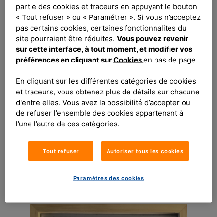
partie des cookies et traceurs en appuyant le bouton
conception et de favoriser ainsi leur
« Tout refuser » ou « Paramétrer ». Si vous n’acceptez
intégration dans les pratiques numériques
pas certains cookies, certaines fonctionnalités du
(conception, architecture et code).
site pourraient être réduites.
Vous pouvez revenir
sur cette interface, à tout moment, et modifier vos
Penser, concevoir et développer des
préférences en cliquant sur
Cookies
en bas de page.
offres numériques plus responsables les a
donc animés durant ces 3 derniers mois.
En cliquant sur les différentes catégories de cookies
et traceurs, vous obtenez plus de détails sur chacune
Le vendredi 8 décembre 2023, notre
d'entre elles. Vous avez la possibilité d’accepter ou
de refuser l’ensemble des cookies appartenant à
équipe a présenté au nom du groupe
l’une l’autre de ces catégories.
Groupama, ses résultats devant un jury de
spécialistes du numérique responsable.
Concurrents à de grandes enseignes,
Tout refuser
Autoriser tous les cookies
Groupama est monté sur le podium en
gravissant la 2ème marche !
Paramètres des cookies